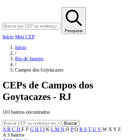
Pesquisar
Início
Meu CEP
Início
/
Rio de Janeiro
/
Campos dos Goytacazes
CEPs de Campos dos
Goytacazes - RJ
103 bairros encontrados
Buscar
A
B
C
D
E
F
G
H
I
J
K
L
M
N
O
P
Q
R
S
T
U
V
W
X
Y
Z
A
3 bairros