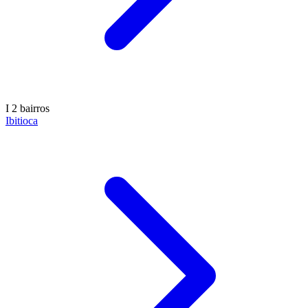
I
2 bairros
Ibitioca