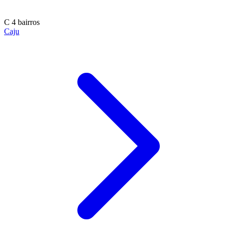
C
4 bairros
Caju