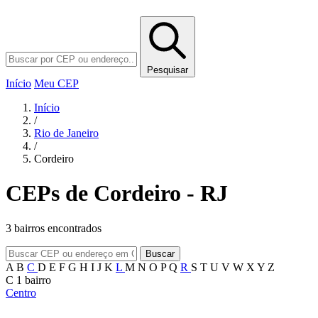
Pesquisar
Início
Meu CEP
Início
/
Rio de Janeiro
/
Cordeiro
CEPs de Cordeiro - RJ
3 bairros encontrados
Buscar
A
B
C
D
E
F
G
H
I
J
K
L
M
N
O
P
Q
R
S
T
U
V
W
X
Y
Z
C
1 bairro
Centro