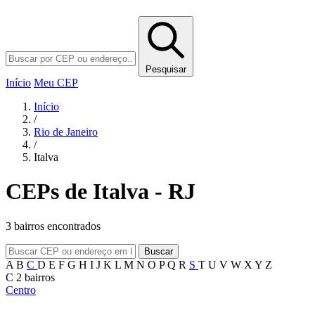
Pesquisar
Início
Meu CEP
Início
/
Rio de Janeiro
/
Italva
CEPs de Italva - RJ
3 bairros encontrados
Buscar
A
B
C
D
E
F
G
H
I
J
K
L
M
N
O
P
Q
R
S
T
U
V
W
X
Y
Z
C
2 bairros
Centro