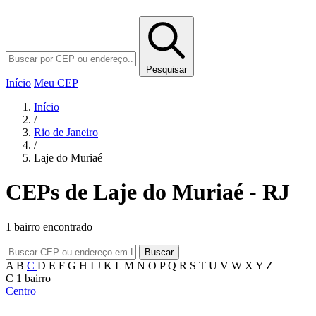
Pesquisar
Início
Meu CEP
Início
/
Rio de Janeiro
/
Laje do Muriaé
CEPs de Laje do Muriaé - RJ
1 bairro encontrado
Buscar
A
B
C
D
E
F
G
H
I
J
K
L
M
N
O
P
Q
R
S
T
U
V
W
X
Y
Z
C
1 bairro
Centro