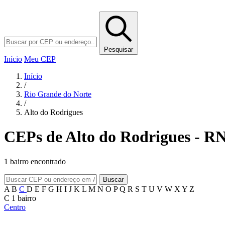
Pesquisar
Início
Meu CEP
Início
/
Rio Grande do Norte
/
Alto do Rodrigues
CEPs de Alto do Rodrigues - R
1 bairro encontrado
Buscar
A
B
C
D
E
F
G
H
I
J
K
L
M
N
O
P
Q
R
S
T
U
V
W
X
Y
Z
C
1 bairro
Centro