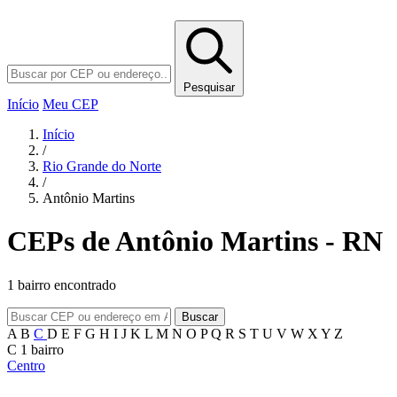
Pesquisar
Início
Meu CEP
Início
/
Rio Grande do Norte
/
Antônio Martins
CEPs de Antônio Martins - RN
1 bairro encontrado
Buscar
A
B
C
D
E
F
G
H
I
J
K
L
M
N
O
P
Q
R
S
T
U
V
W
X
Y
Z
C
1 bairro
Centro