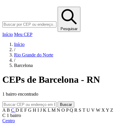
Pesquisar
Início
Meu CEP
Início
/
Rio Grande do Norte
/
Barcelona
CEPs de Barcelona - RN
1 bairro encontrado
Buscar
A
B
C
D
E
F
G
H
I
J
K
L
M
N
O
P
Q
R
S
T
U
V
W
X
Y
Z
C
1 bairro
Centro