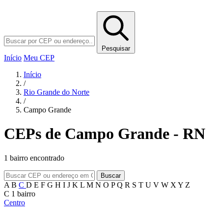
Pesquisar
Início
Meu CEP
Início
/
Rio Grande do Norte
/
Campo Grande
CEPs de Campo Grande - RN
1 bairro encontrado
Buscar
A
B
C
D
E
F
G
H
I
J
K
L
M
N
O
P
Q
R
S
T
U
V
W
X
Y
Z
C
1 bairro
Centro