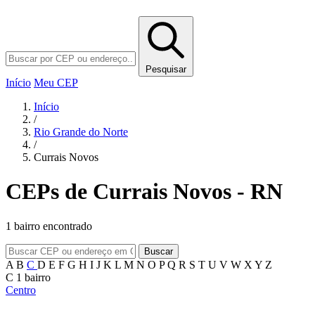
Pesquisar
Início
Meu CEP
Início
/
Rio Grande do Norte
/
Currais Novos
CEPs de Currais Novos - RN
1 bairro encontrado
Buscar
A
B
C
D
E
F
G
H
I
J
K
L
M
N
O
P
Q
R
S
T
U
V
W
X
Y
Z
C
1 bairro
Centro