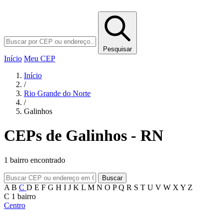
Pesquisar
Início
Meu CEP
Início
/
Rio Grande do Norte
/
Galinhos
CEPs de Galinhos - RN
1 bairro encontrado
Buscar
A
B
C
D
E
F
G
H
I
J
K
L
M
N
O
P
Q
R
S
T
U
V
W
X
Y
Z
C
1 bairro
Centro