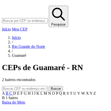
Pesquisar
Início
Meu CEP
Início
/
Rio Grande do Norte
/
Guamaré
CEPs de Guamaré - RN
2 bairros encontrados
Buscar
A
B
C
D
E
F
G
H
I
J
K
L
M
N
O
P
Q
R
S
T
U
V
W
X
Y
Z
B
1 bairro
Baixa do Meio