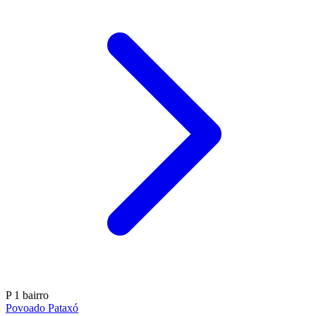
P
1 bairro
Povoado Pataxó