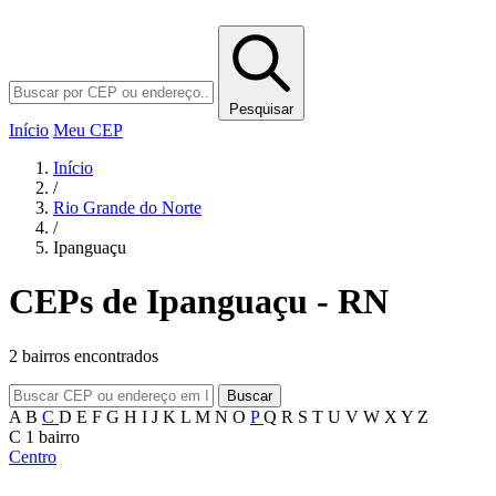
Pesquisar
Início
Meu CEP
Início
/
Rio Grande do Norte
/
Ipanguaçu
CEPs de Ipanguaçu - RN
2 bairros encontrados
Buscar
A
B
C
D
E
F
G
H
I
J
K
L
M
N
O
P
Q
R
S
T
U
V
W
X
Y
Z
C
1 bairro
Centro