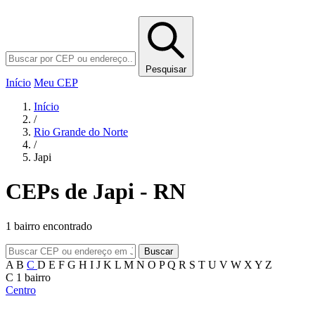
Pesquisar
Início
Meu CEP
Início
/
Rio Grande do Norte
/
Japi
CEPs de Japi - RN
1 bairro encontrado
Buscar
A
B
C
D
E
F
G
H
I
J
K
L
M
N
O
P
Q
R
S
T
U
V
W
X
Y
Z
C
1 bairro
Centro