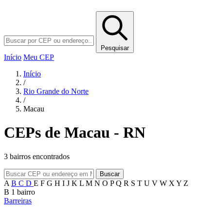
Pesquisar
Início
Meu CEP
Início
/
Rio Grande do Norte
/
Macau
CEPs de Macau - RN
3 bairros encontrados
Buscar
A
B
C
D
E
F
G
H
I
J
K
L
M
N
O
P
Q
R
S
T
U
V
W
X
Y
Z
B
1 bairro
Barreiras