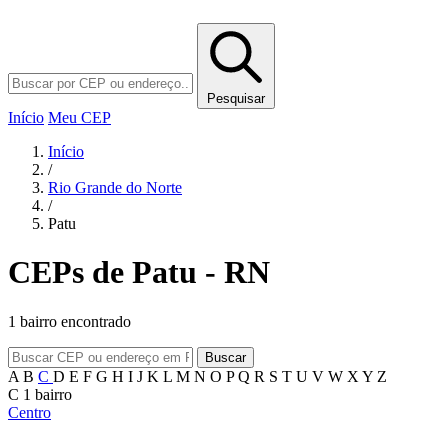
Pesquisar
Início
Meu CEP
Início
/
Rio Grande do Norte
/
Patu
CEPs de Patu - RN
1 bairro encontrado
Buscar
A
B
C
D
E
F
G
H
I
J
K
L
M
N
O
P
Q
R
S
T
U
V
W
X
Y
Z
C
1 bairro
Centro