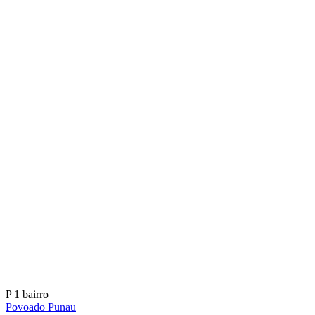
P
1 bairro
Povoado Punau