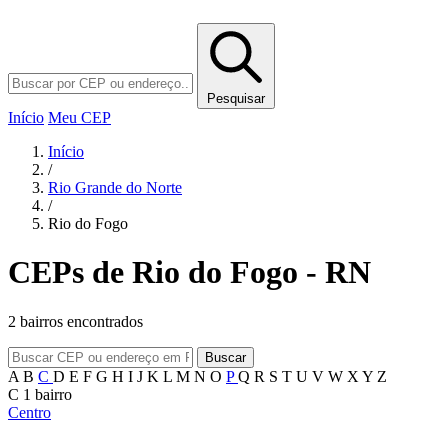
Pesquisar
Início
Meu CEP
Início
/
Rio Grande do Norte
/
Rio do Fogo
CEPs de Rio do Fogo - RN
2 bairros encontrados
Buscar
A
B
C
D
E
F
G
H
I
J
K
L
M
N
O
P
Q
R
S
T
U
V
W
X
Y
Z
C
1 bairro
Centro