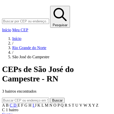
Pesquisar
Início
Meu CEP
Início
/
Rio Grande do Norte
/
São José do Campestre
CEPs de São José do
Campestre - RN
3 bairros encontrados
Buscar
A
B
C
D
E
F
G
H
I
J
K
L
M
N
O
P
Q
R
S
T
U
V
W
X
Y
Z
C
1 bairro