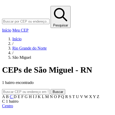
Pesquisar
Início
Meu CEP
Início
/
Rio Grande do Norte
/
São Miguel
CEPs de São Miguel - RN
1 bairro encontrado
Buscar
A
B
C
D
E
F
G
H
I
J
K
L
M
N
O
P
Q
R
S
T
U
V
W
X
Y
Z
C
1 bairro
Centro