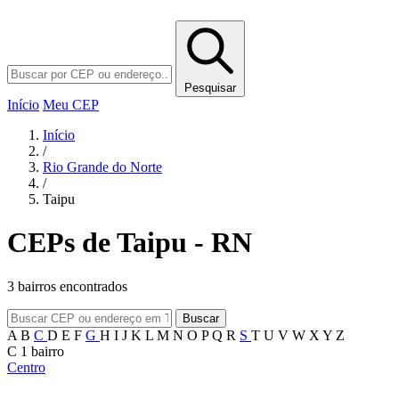
Pesquisar
Início
Meu CEP
Início
/
Rio Grande do Norte
/
Taipu
CEPs de Taipu - RN
3 bairros encontrados
Buscar
A
B
C
D
E
F
G
H
I
J
K
L
M
N
O
P
Q
R
S
T
U
V
W
X
Y
Z
C
1 bairro
Centro