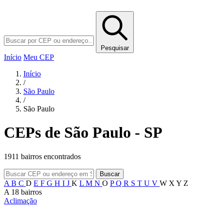
Pesquisar
Início
Meu CEP
Início
/
São Paulo
/
São Paulo
CEPs de São Paulo - SP
1911 bairros encontrados
Buscar
A
B
C
D
E
F
G
H
I
J
K
L
M
N
O
P
Q
R
S
T
U
V
W
X
Y
Z
A
18 bairros
Aclimação