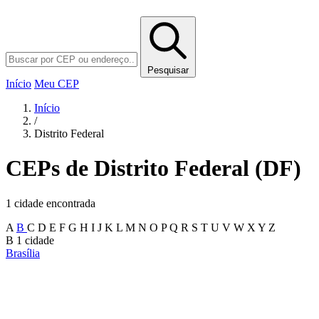
Pesquisar
Início
Meu CEP
Início
/
Distrito Federal
CEPs de Distrito Federal (DF)
1 cidade encontrada
A
B
C
D
E
F
G
H
I
J
K
L
M
N
O
P
Q
R
S
T
U
V
W
X
Y
Z
B
1 cidade
Brasília