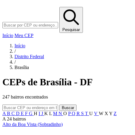
Pesquisar
Início
Meu CEP
Início
/
Distrito Federal
/
Brasília
CEPs de Brasília - DF
247 bairros encontrados
Buscar
A
B
C
D
E
F
G
H
I
J
K
L
M
N
O
P
Q
R
S
T
U
V
W
X
Y
Z
A
24 bairros
Alto da Boa Vista (Sobradinho)