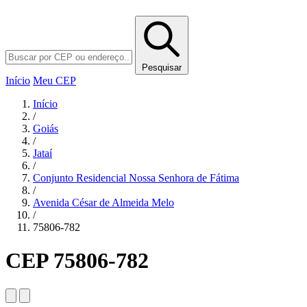
Pesquisar
Início
Meu CEP
Início
/
Goiás
/
Jataí
/
Conjunto Residencial Nossa Senhora de Fátima
/
Avenida César de Almeida Melo
/
75806-782
CEP 75806-782