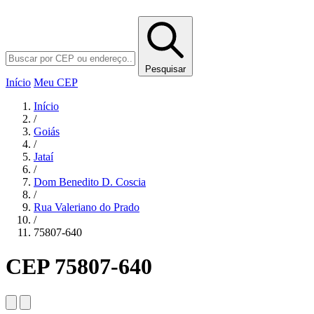
Pesquisar
Início
Meu CEP
Início
/
Goiás
/
Jataí
/
Dom Benedito D. Coscia
/
Rua Valeriano do Prado
/
75807-640
CEP 75807-640