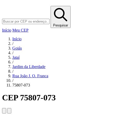
Pesquisar
Início
Meu CEP
Início
/
Goiás
/
Jataí
/
Jardim da Liberdade
/
Rua João J. O. Franca
/
75807-073
CEP 75807-073