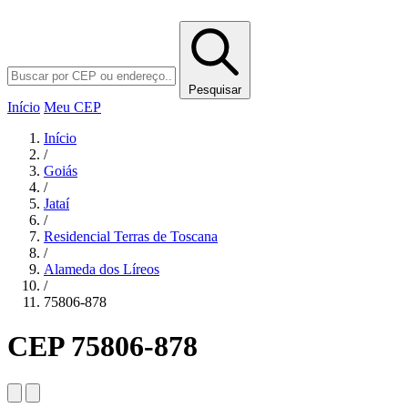
Pesquisar
Início
Meu CEP
Início
/
Goiás
/
Jataí
/
Residencial Terras de Toscana
/
Alameda dos Líreos
/
75806-878
CEP 75806-878