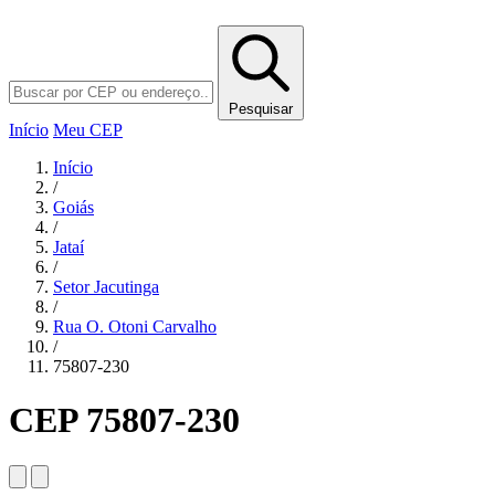
Pesquisar
Início
Meu CEP
Início
/
Goiás
/
Jataí
/
Setor Jacutinga
/
Rua O. Otoni Carvalho
/
75807-230
CEP 75807-230