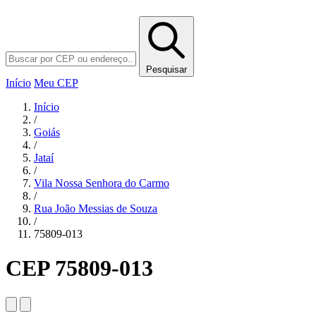
Pesquisar
Início
Meu CEP
Início
/
Goiás
/
Jataí
/
Vila Nossa Senhora do Carmo
/
Rua João Messias de Souza
/
75809-013
CEP 75809-013