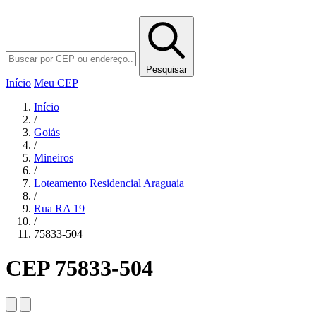
Pesquisar
Início
Meu CEP
Início
/
Goiás
/
Mineiros
/
Loteamento Residencial Araguaia
/
Rua RA 19
/
75833-504
CEP 75833-504