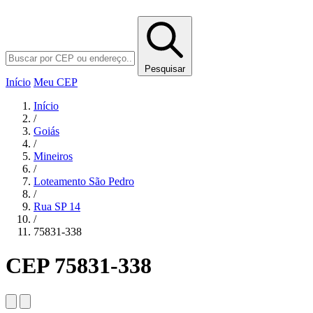
Pesquisar
Início
Meu CEP
Início
/
Goiás
/
Mineiros
/
Loteamento São Pedro
/
Rua SP 14
/
75831-338
CEP 75831-338