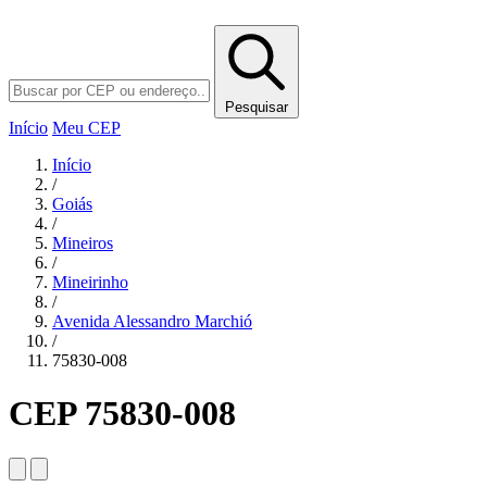
Pesquisar
Início
Meu CEP
Início
/
Goiás
/
Mineiros
/
Mineirinho
/
Avenida Alessandro Marchió
/
75830-008
CEP 75830-008