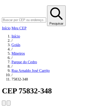
Pesquisar
Início
Meu CEP
Início
/
Goiás
/
Mineiros
/
Parque do Cedro
/
Rua Arnaldo José Carrijo
/
75832-348
CEP 75832-348