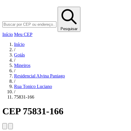
Pesquisar
Início
Meu CEP
Início
/
Goiás
/
Mineiros
/
Residencial Alvina Paniago
/
Rua Tonico Luciano
/
75831-166
CEP 75831-166