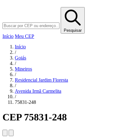
Pesquisar
Início
Meu CEP
Início
/
Goiás
/
Mineiros
/
Residencial Jardim Floresta
/
Avenida Irmã Carmelita
/
75831-248
CEP 75831-248