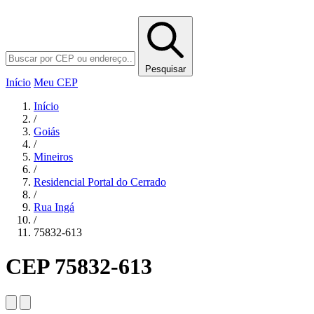
Pesquisar
Início
Meu CEP
Início
/
Goiás
/
Mineiros
/
Residencial Portal do Cerrado
/
Rua Ingá
/
75832-613
CEP 75832-613