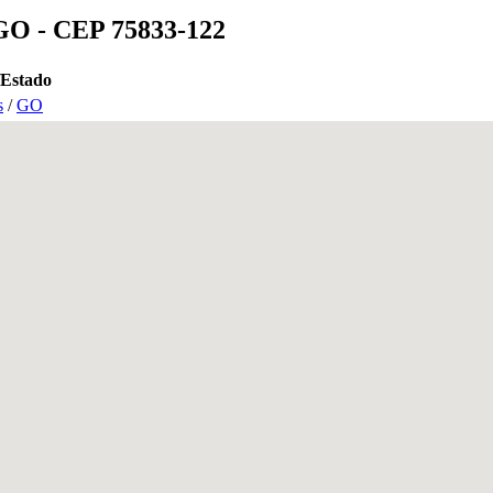
 GO - CEP 75833-122
/Estado
s
/
GO