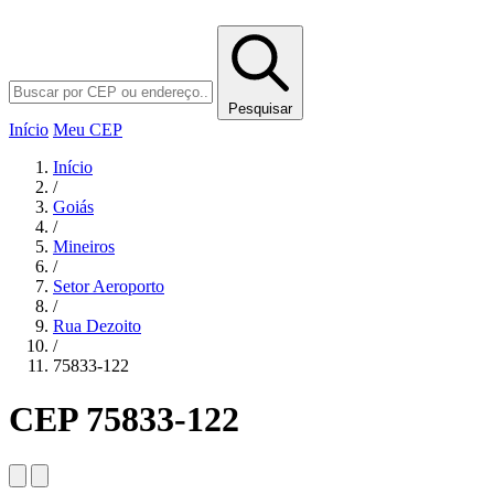
Pesquisar
Início
Meu CEP
Início
/
Goiás
/
Mineiros
/
Setor Aeroporto
/
Rua Dezoito
/
75833-122
CEP 75833-122