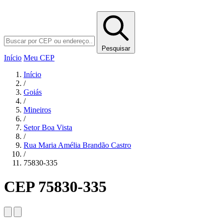
Pesquisar
Início
Meu CEP
Início
/
Goiás
/
Mineiros
/
Setor Boa Vista
/
Rua Maria Amélia Brandão Castro
/
75830-335
CEP 75830-335