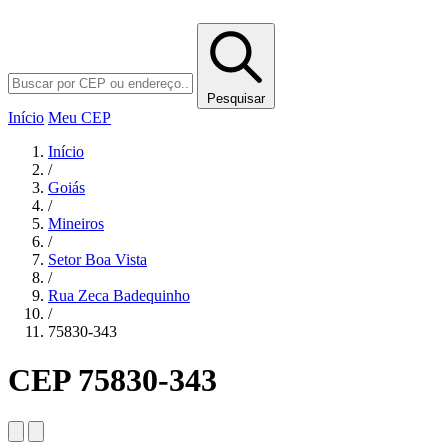
Pesquisar
Início
Meu CEP
Início
/
Goiás
/
Mineiros
/
Setor Boa Vista
/
Rua Zeca Badequinho
/
75830-343
CEP 75830-343