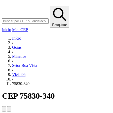
Pesquisar
Início
Meu CEP
Início
/
Goiás
/
Mineiros
/
Setor Boa Vista
/
Viela 96
/
75830-340
CEP 75830-340