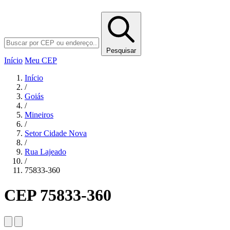
Pesquisar
Início
Meu CEP
Início
/
Goiás
/
Mineiros
/
Setor Cidade Nova
/
Rua Lajeado
/
75833-360
CEP 75833-360