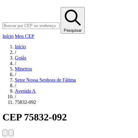
Pesquisar
Início
Meu CEP
Início
/
Goiás
/
Mineiros
/
Setor Nossa Senhora de Fátima
/
Avenida A
/
75832-092
CEP 75832-092