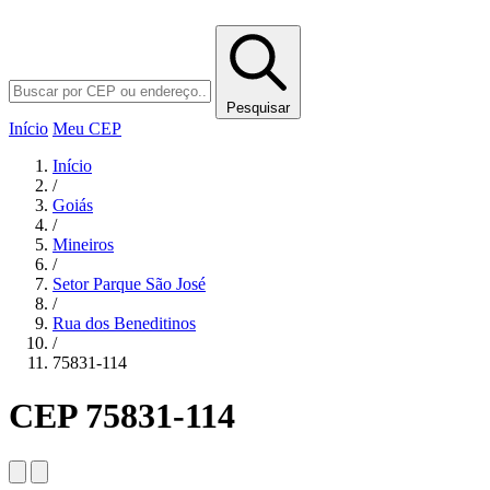
Pesquisar
Início
Meu CEP
Início
/
Goiás
/
Mineiros
/
Setor Parque São José
/
Rua dos Beneditinos
/
75831-114
CEP 75831-114