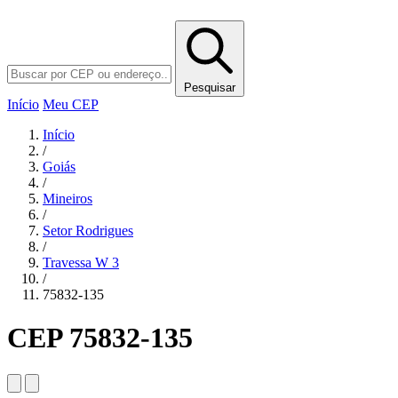
Pesquisar
Início
Meu CEP
Início
/
Goiás
/
Mineiros
/
Setor Rodrigues
/
Travessa W 3
/
75832-135
CEP 75832-135