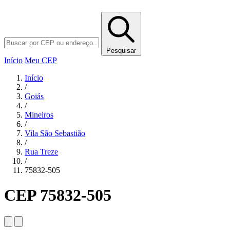
Pesquisar
Início
Meu CEP
Início
/
Goiás
/
Mineiros
/
Vila São Sebastião
/
Rua Treze
/
75832-505
CEP 75832-505