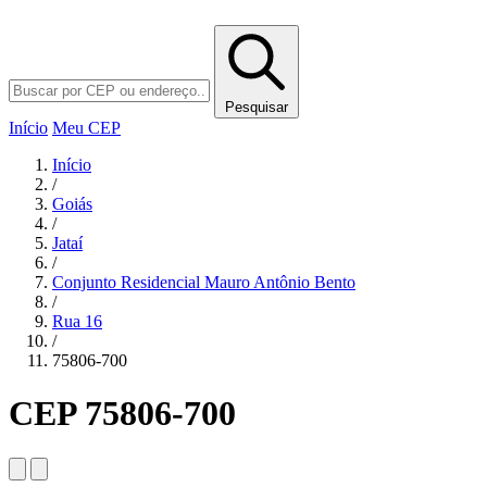
Pesquisar
Início
Meu CEP
Início
/
Goiás
/
Jataí
/
Conjunto Residencial Mauro Antônio Bento
/
Rua 16
/
75806-700
CEP 75806-700