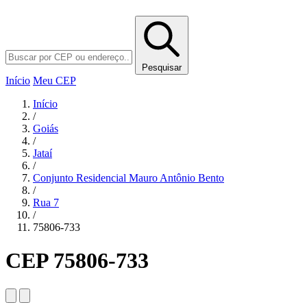
Pesquisar
Início
Meu CEP
Início
/
Goiás
/
Jataí
/
Conjunto Residencial Mauro Antônio Bento
/
Rua 7
/
75806-733
CEP 75806-733