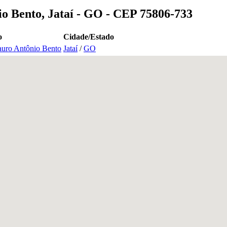
o Bento, Jataí - GO - CEP 75806-733
o
Cidade/Estado
auro Antônio Bento
Jataí
/
GO