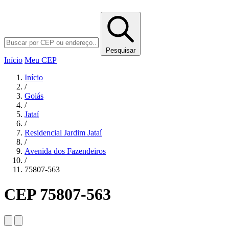
Pesquisar
Início
Meu CEP
Início
/
Goiás
/
Jataí
/
Residencial Jardim Jataí
/
Avenida dos Fazendeiros
/
75807-563
CEP 75807-563