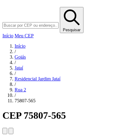
Pesquisar
Início
Meu CEP
Início
/
Goiás
/
Jataí
/
Residencial Jardim Jataí
/
Rua 2
/
75807-565
CEP 75807-565