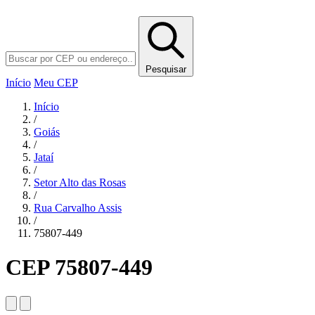
Pesquisar
Início
Meu CEP
Início
/
Goiás
/
Jataí
/
Setor Alto das Rosas
/
Rua Carvalho Assis
/
75807-449
CEP 75807-449