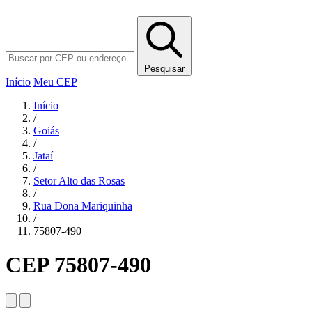
Pesquisar
Início
Meu CEP
Início
/
Goiás
/
Jataí
/
Setor Alto das Rosas
/
Rua Dona Mariquinha
/
75807-490
CEP 75807-490